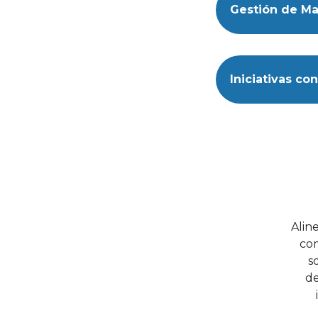
Gestión de Ma
Iniciativas co
Alin
com
s
de