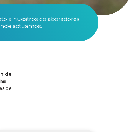
eto a nuestros colaboradores,
donde actuamos.
ón de
ias
és de