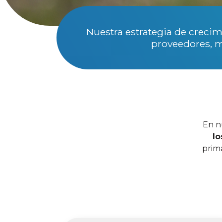
Nuestra estrategia de crecim
proveedores, m
En n
lo
prim