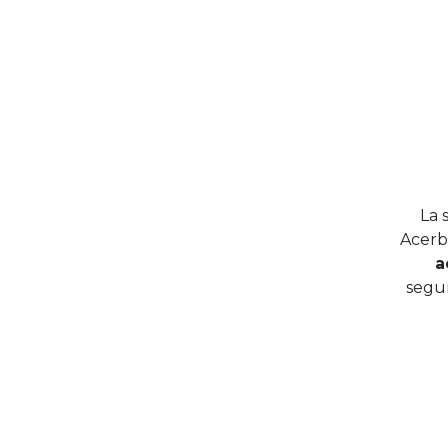
La 
Acerb
a
segur