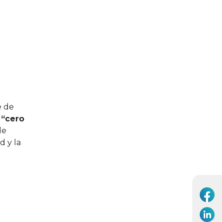
e de
r
“cero
de
d y la